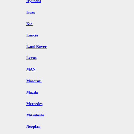
Hyundai
Isuzu
Kia
Lancia
Land Rover
Lexus
MAN
Maserati
Mazda
Mercedes
Mitsubishi
Neoplan