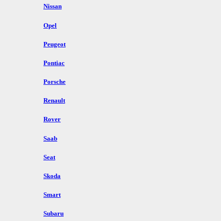
Nissan
Opel
Peugeot
Pontiac
Porsche
Renault
Rover
Saab
Seat
Skoda
Smart
Subaru