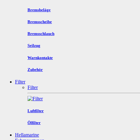
Bremsbeläge
Bremsscheibe
Bremsschlauch
Seilzug
Warnkontakte
Zubehör
Filter
Filter
Luftfilter
Ölfilter
Hellamarine