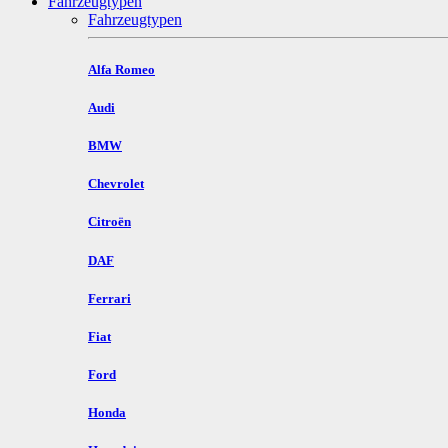
Fahrzeugtypen
Fahrzeugtypen
Alfa Romeo
Audi
BMW
Chevrolet
Citroën
DAF
Ferrari
Fiat
Ford
Honda