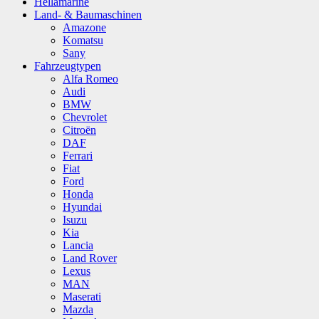
Hellamarine
Land- & Baumaschinen
Amazone
Komatsu
Sany
Fahrzeugtypen
Alfa Romeo
Audi
BMW
Chevrolet
Citroën
DAF
Ferrari
Fiat
Ford
Honda
Hyundai
Isuzu
Kia
Lancia
Land Rover
Lexus
MAN
Maserati
Mazda