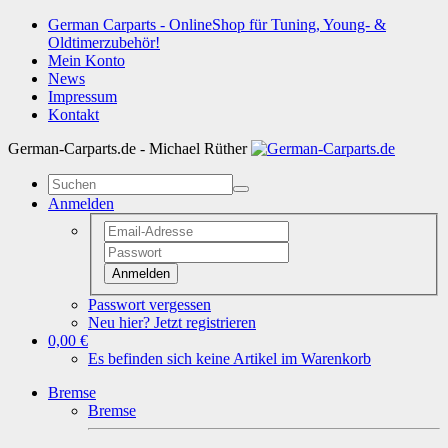
German Carparts - OnlineShop für Tuning, Young- &
Oldtimerzubehör!
Mein Konto
News
Impressum
Kontakt
German-Carparts.de - Michael Rüther
Anmelden
Anmelden
Passwort vergessen
Neu hier? Jetzt registrieren
0,00 €
Es befinden sich keine Artikel im Warenkorb
Bremse
Bremse