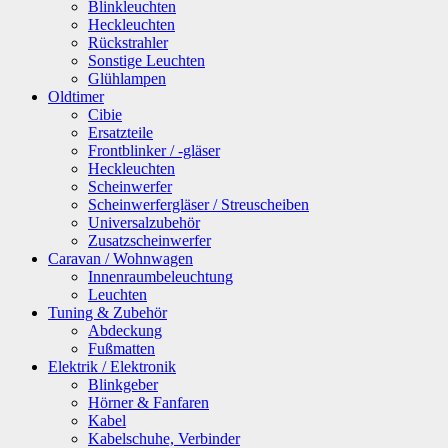
Blinkleuchten
Heckleuchten
Rückstrahler
Sonstige Leuchten
Glühlampen
Oldtimer
Cibie
Ersatzteile
Frontblinker / -gläser
Heckleuchten
Scheinwerfer
Scheinwerfergläser / Streuscheiben
Universalzubehör
Zusatzscheinwerfer
Caravan / Wohnwagen
Innenraumbeleuchtung
Leuchten
Tuning & Zubehör
Abdeckung
Fußmatten
Elektrik / Elektronik
Blinkgeber
Hörner & Fanfaren
Kabel
Kabelschuhe, Verbinder