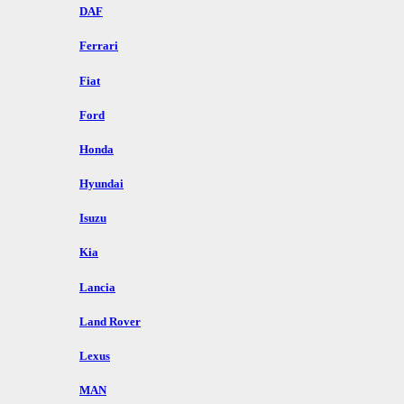
DAF
Ferrari
Fiat
Ford
Honda
Hyundai
Isuzu
Kia
Lancia
Land Rover
Lexus
MAN