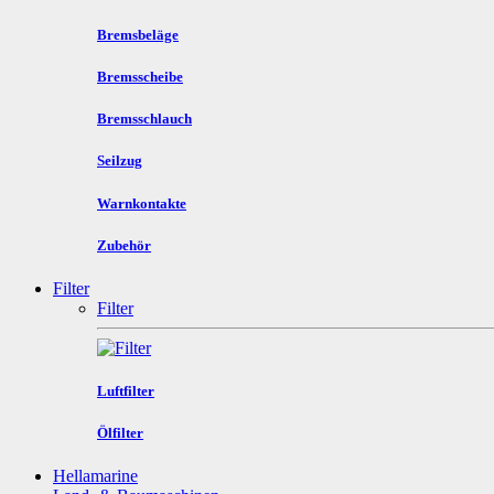
Bremsbeläge
Bremsscheibe
Bremsschlauch
Seilzug
Warnkontakte
Zubehör
Filter
Filter
Luftfilter
Ölfilter
Hellamarine