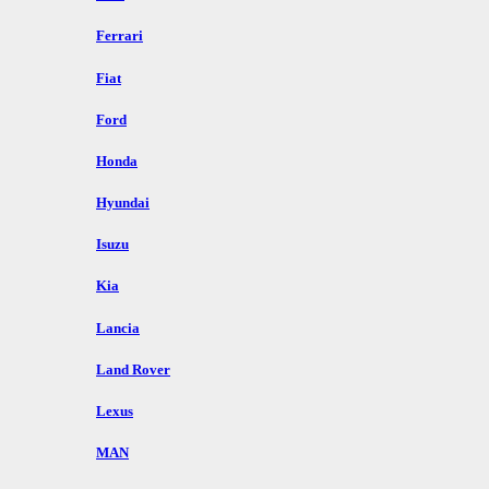
Ferrari
Fiat
Ford
Honda
Hyundai
Isuzu
Kia
Lancia
Land Rover
Lexus
MAN