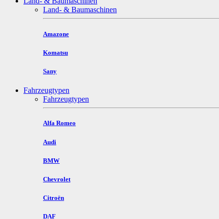
Land- & Baumaschinen
Land- & Baumaschinen
Amazone
Komatsu
Sany
Fahrzeugtypen
Fahrzeugtypen
Alfa Romeo
Audi
BMW
Chevrolet
Citroën
DAF