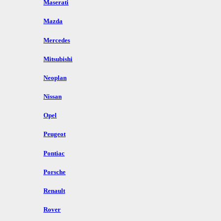
Maserati
Mazda
Mercedes
Mitsubishi
Neoplan
Nissan
Opel
Peugeot
Pontiac
Porsche
Renault
Rover