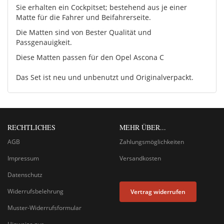
Sie erhalten ein Cockpitset; bestehend aus je einer
Matte für die Fahrer und Beifahrerseite.
Die Matten sind von Bester Qualität und
Passgenauigkeit.
Diese Matten passen für den Opel Ascona C
Das Set ist neu und unbenutzt und Originalverpackt.
RECHTLICHES
MEHR ÜBER...
AGB
Zahlungsmöglichkeiten
Impressum
Versandkosten
Datenschutz
Widerrufsbelehrung
Vertrag widerrufen
Muster-Widerrufsformular