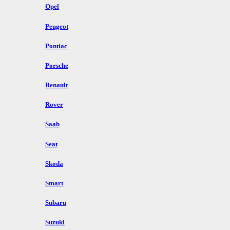
Opel
Peugeot
Pontiac
Porsche
Renault
Rover
Saab
Seat
Skoda
Smart
Subaru
Suzuki