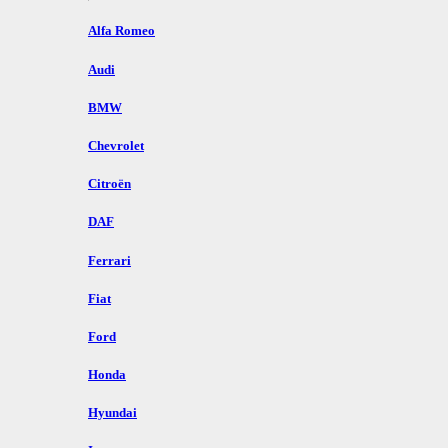
Alfa Romeo
Audi
BMW
Chevrolet
Citroën
DAF
Ferrari
Fiat
Ford
Honda
Hyundai