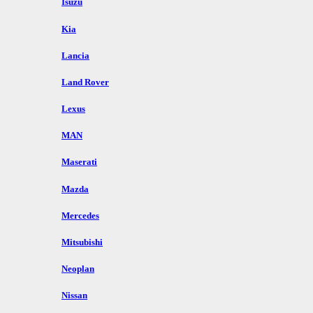
Isuzu
Kia
Lancia
Land Rover
Lexus
MAN
Maserati
Mazda
Mercedes
Mitsubishi
Neoplan
Nissan