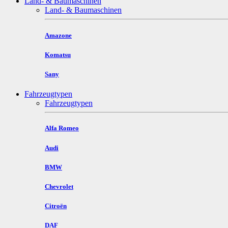
Land- & Baumaschinen
Land- & Baumaschinen
Amazone
Komatsu
Sany
Fahrzeugtypen
Fahrzeugtypen
Alfa Romeo
Audi
BMW
Chevrolet
Citroën
DAF