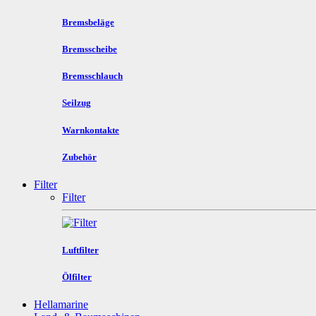
Bremsbeläge
Bremsscheibe
Bremsschlauch
Seilzug
Warnkontakte
Zubehör
Filter
Filter
Luftfilter
Ölfilter
Hellamarine