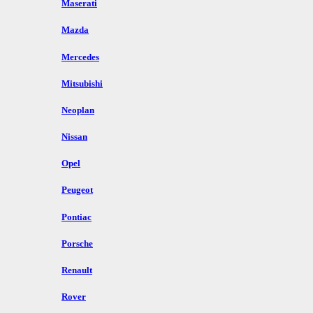
Maserati
Mazda
Mercedes
Mitsubishi
Neoplan
Nissan
Opel
Peugeot
Pontiac
Porsche
Renault
Rover