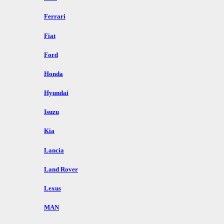
Ferrari
Fiat
Ford
Honda
Hyundai
Isuzu
Kia
Lancia
Land Rover
Lexus
MAN