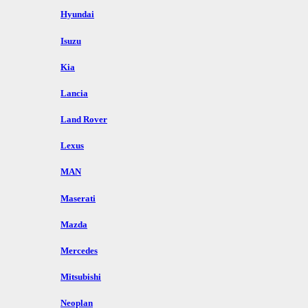
Hyundai
Isuzu
Kia
Lancia
Land Rover
Lexus
MAN
Maserati
Mazda
Mercedes
Mitsubishi
Neoplan