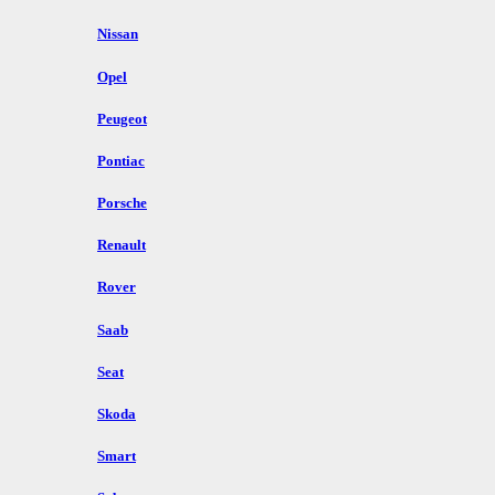
Nissan
Opel
Peugeot
Pontiac
Porsche
Renault
Rover
Saab
Seat
Skoda
Smart