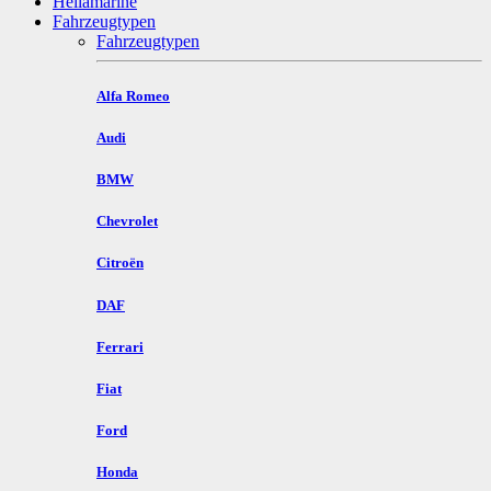
Hellamarine
Fahrzeugtypen
Fahrzeugtypen
Alfa Romeo
Audi
BMW
Chevrolet
Citroën
DAF
Ferrari
Fiat
Ford
Honda