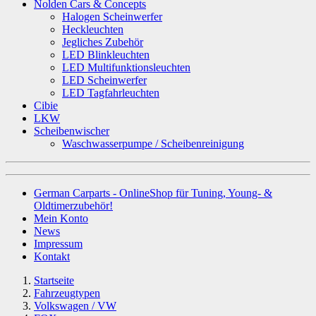
Nolden Cars & Concepts
Halogen Scheinwerfer
Heckleuchten
Jegliches Zubehör
LED Blinkleuchten
LED Multifunktionsleuchten
LED Scheinwerfer
LED Tagfahrleuchten
Cibie
LKW
Scheibenwischer
Waschwasserpumpe / Scheibenreinigung
German Carparts - OnlineShop für Tuning, Young- &
Oldtimerzubehör!
Mein Konto
News
Impressum
Kontakt
Startseite
Fahrzeugtypen
Volkswagen / VW