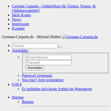
German Carparts - OnlineShop für Tuning, Young- &
Oldtimerzubehör!
Mein Konto
News
Impressum
Kontakt
German-Carparts.de - Michael Rüther
Anmelden
Anmelden
Passwort vergessen
Neu hier? Jetzt registrieren
0,00 €
Es befinden sich keine Artikel im Warenkorb
Bremse
Bremse