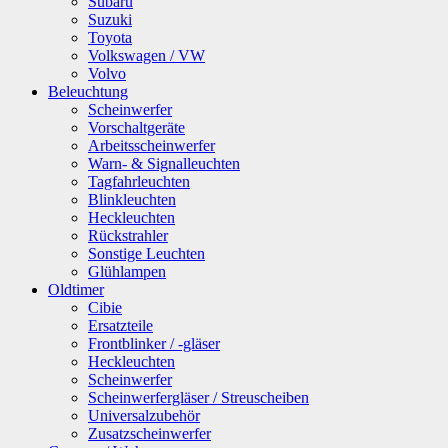
Subaru
Suzuki
Toyota
Volkswagen / VW
Volvo
Beleuchtung
Scheinwerfer
Vorschaltgeräte
Arbeitsscheinwerfer
Warn- & Signalleuchten
Tagfahrleuchten
Blinkleuchten
Heckleuchten
Rückstrahler
Sonstige Leuchten
Glühlampen
Oldtimer
Cibie
Ersatzteile
Frontblinker / -gläser
Heckleuchten
Scheinwerfer
Scheinwerfergläser / Streuscheiben
Universalzubehör
Zusatzscheinwerfer