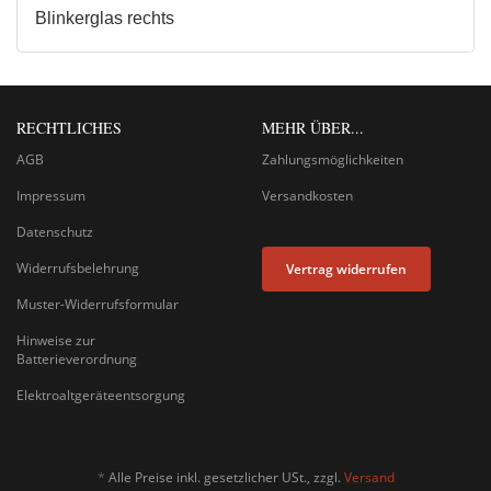
Blinkerglas rechts
RECHTLICHES
MEHR ÜBER...
AGB
Zahlungsmöglichkeiten
Impressum
Versandkosten
Datenschutz
Widerrufsbelehrung
Vertrag widerrufen
Muster-Widerrufsformular
Hinweise zur
Batterieverordnung
Elektroaltgeräteentsorgung
*
Alle Preise inkl. gesetzlicher USt., zzgl.
Versand