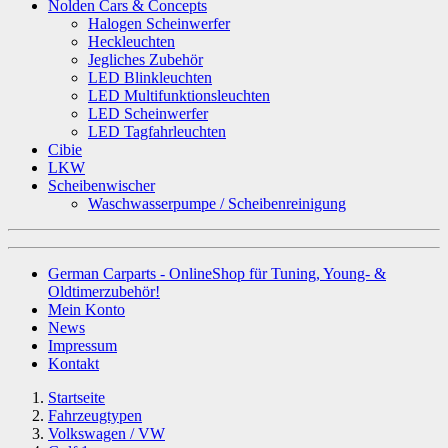
Nolden Cars & Concepts
Halogen Scheinwerfer
Heckleuchten
Jegliches Zubehör
LED Blinkleuchten
LED Multifunktionsleuchten
LED Scheinwerfer
LED Tagfahrleuchten
Cibie
LKW
Scheibenwischer
Waschwasserpumpe / Scheibenreinigung
German Carparts - OnlineShop für Tuning, Young- &
Oldtimerzubehör!
Mein Konto
News
Impressum
Kontakt
Startseite
Fahrzeugtypen
Volkswagen / VW