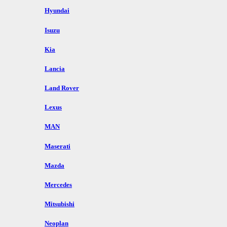
Hyundai
Isuzu
Kia
Lancia
Land Rover
Lexus
MAN
Maserati
Mazda
Mercedes
Mitsubishi
Neoplan