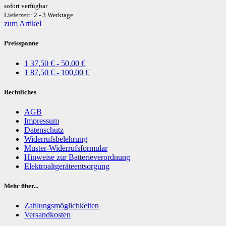
sofort verfügbar
Lieferzeit: 2 - 3 Werktage
zum Artikel
Preisspanne
1
37,50 € - 50,00 €
1
87,50 € - 100,00 €
Rechtliches
AGB
Impressum
Datenschutz
Widerrufsbelehrung
Muster-Widerrufsformular
Hinweise zur Batterieverordnung
Elektroaltgeräteentsorgung
Mehr über...
Zahlungsmöglichkeiten
Versandkosten