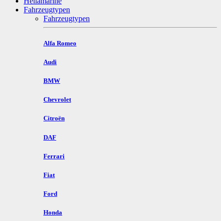
Hellamarine
Fahrzeugtypen
Fahrzeugtypen
Alfa Romeo
Audi
BMW
Chevrolet
Citroën
DAF
Ferrari
Fiat
Ford
Honda