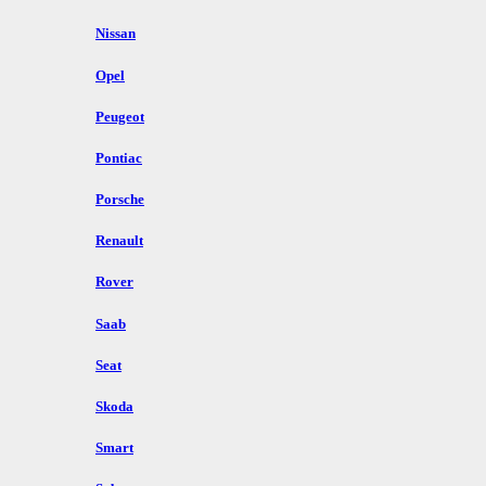
Nissan
Opel
Peugeot
Pontiac
Porsche
Renault
Rover
Saab
Seat
Skoda
Smart