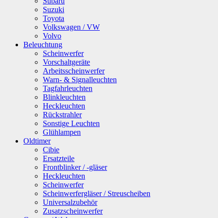
Subaru
Suzuki
Toyota
Volkswagen / VW
Volvo
Beleuchtung
Scheinwerfer
Vorschaltgeräte
Arbeitsscheinwerfer
Warn- & Signalleuchten
Tagfahrleuchten
Blinkleuchten
Heckleuchten
Rückstrahler
Sonstige Leuchten
Glühlampen
Oldtimer
Cibie
Ersatzteile
Frontblinker / -gläser
Heckleuchten
Scheinwerfer
Scheinwerfergläser / Streuscheiben
Universalzubehör
Zusatzscheinwerfer