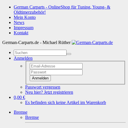
German Carparts - OnlineShop für Tuning, Young- &
Oldtimerzubehör!
Mein Konto
News
Impressum
Kontakt
German-Carparts.de - Michael Rüther
Anmelden
Anmelden
Passwort vergessen
Neu hier? Jetzt registrieren
0,00 €
Es befinden sich keine Artikel im Warenkorb
Bremse
Bremse