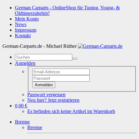
German Carparts - OnlineShop für Tuning, Young- &
Oldtimerzubehör!
Mein Konto
News
Impressum
Kontakt
German-Carparts.de - Michael Rüther
Anmelden
Anmelden
Passwort vergessen
Neu hier? Jetzt registrieren
0,00 €
Es befinden sich keine Artikel im Warenkorb
Bremse
Bremse