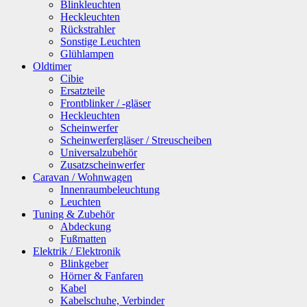
Blinkleuchten
Heckleuchten
Rückstrahler
Sonstige Leuchten
Glühlampen
Oldtimer
Cibie
Ersatzteile
Frontblinker / -gläser
Heckleuchten
Scheinwerfer
Scheinwerfergläser / Streuscheiben
Universalzubehör
Zusatzscheinwerfer
Caravan / Wohnwagen
Innenraumbeleuchtung
Leuchten
Tuning & Zubehör
Abdeckung
Fußmatten
Elektrik / Elektronik
Blinkgeber
Hörner & Fanfaren
Kabel
Kabelschuhe, Verbinder