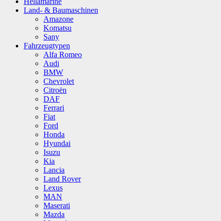
Hellamarine
Land- & Baumaschinen
Amazone
Komatsu
Sany
Fahrzeugtypen
Alfa Romeo
Audi
BMW
Chevrolet
Citroën
DAF
Ferrari
Fiat
Ford
Honda
Hyundai
Isuzu
Kia
Lancia
Land Rover
Lexus
MAN
Maserati
Mazda