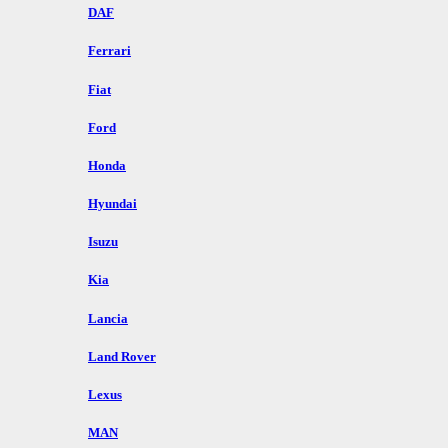
DAF
Ferrari
Fiat
Ford
Honda
Hyundai
Isuzu
Kia
Lancia
Land Rover
Lexus
MAN