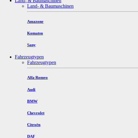
Land- & Baumaschinen
Land- & Baumaschinen
Amazone
Komatsu
Sany
Fahrzeugtypen
Fahrzeugtypen
Alfa Romeo
Audi
BMW
Chevrolet
Citroën
DAF