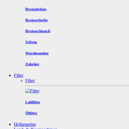
Bremsbeläge
Bremsscheibe
Bremsschlauch
Seilzug
Warnkontakte
Zubehör
Filter
Filter
Luftfilter
Ölfilter
Hellamarine