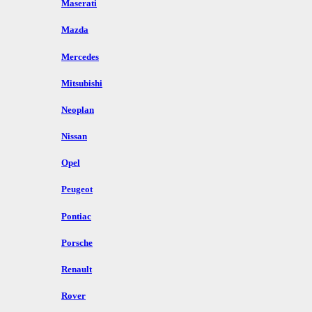
Maserati
Mazda
Mercedes
Mitsubishi
Neoplan
Nissan
Opel
Peugeot
Pontiac
Porsche
Renault
Rover