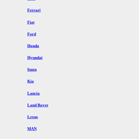
Ferrari
Fiat
Ford
Honda
Hyundai
Isuzu
Kia
Lancia
Land Rover
Lexus
MAN