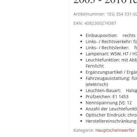
Artikelnummer:
1EG 354 531-0
EAN:
4082300274387
Einbauposition:
rechts
Links- / Rechtsverkehr:
f
Links- / Rechtslenker:
f
Lampenart:
W5W, H7 / H
Leuchtefunktion:
mit Abbl
Fernlicht
Ergänzungsartikel / Ergä
Fahrzeugausstattung:
fü
(elektrisch)
Leuchten-Bauart:
Halo
Prüfzeichen:
E1 1453
Nennspannung [V]:
12
Anzahl der Leuchtefunkt
Optischer Eindruck:
chr
Herstellereinschränkung
Kategorie:
Hauptscheinwerfer