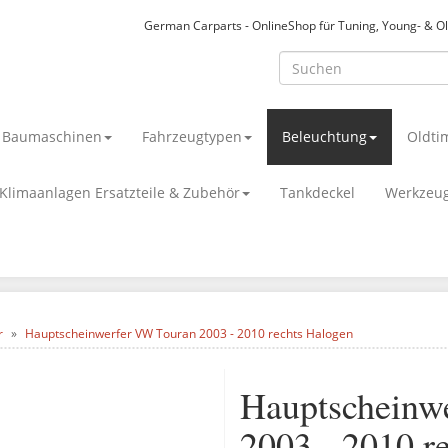
German Carparts - OnlineShop für Tuning, Young- & O
& Baumaschinen
Fahrzeugtypen
Beleuchtung
Oldti
Klimaanlagen Ersatzteile & Zubehör
Tankdeckel
Werkzeu
r
Hauptscheinwerfer VW Touran 2003 - 2010 rechts Halogen
Hauptscheinw
2003 - 2010 r