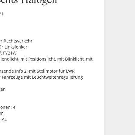
21
ür Rechtsverkehr
ür Linkslenker
7, PY21W
endlicht, mit Positionslicht, mit Blinklicht, mit
nzende Info 2:
mit Stellmotor für LWR
r Fahrzeuge mit Leuchtweitenregulierung
gen
ionen:
4
om
:
AL