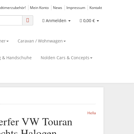
ldtimerzubehör!
Mein Konto
News
Impressum
Kontakt
Anmelden
0,00 €
mer
Caravan / Wohnwagen
g & Handschuhe
Nolden Cars & Concepts
Hella
erfer VW Touran
echts Halogen