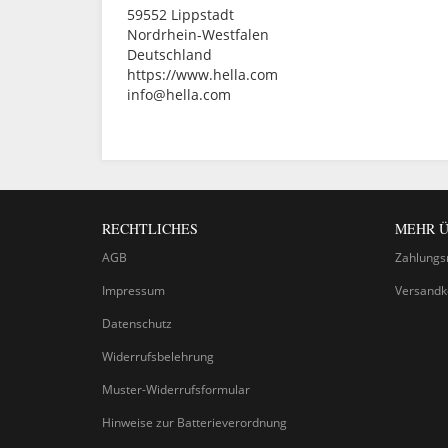
59552 Lippstadt
Nordrhein-Westfalen
Deutschland
https://www.hella.com
info@hella.com
RECHTLICHES
MEHR Ü
AGB
Zahlungs
Impressum
Versandk
Datenschutz
Widerrufsbelehrung
Muster-Widerrufsformular
Hinweise zur Batterieverordnung