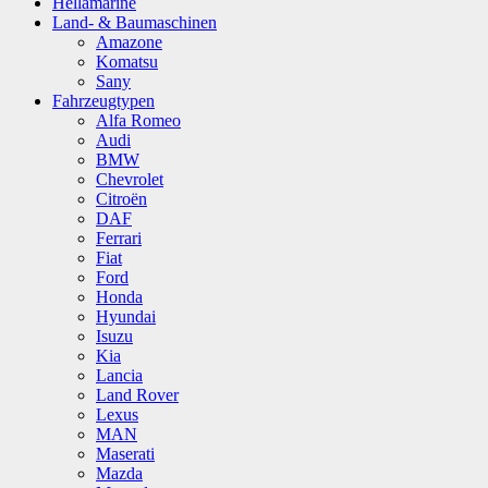
Hellamarine
Land- & Baumaschinen
Amazone
Komatsu
Sany
Fahrzeugtypen
Alfa Romeo
Audi
BMW
Chevrolet
Citroën
DAF
Ferrari
Fiat
Ford
Honda
Hyundai
Isuzu
Kia
Lancia
Land Rover
Lexus
MAN
Maserati
Mazda