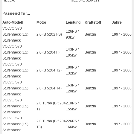
HELLA:
9EL 341 326-321
Passend für...
Auto-Modell
Motor
Leistung
Kraftstoff
Jahre
VOLVO S70
126PS /
Stufenheck (LS)
2.0 (B 5202 FS)
Benzin
1997
-
2000
93kw
Stufenheck
VOLVO S70
143PS /
Stufenheck (LS)
2.0 (B 5204 F)
Benzin
1997
-
2000
105kw
Stufenheck
VOLVO S70
180PS /
Stufenheck (LS)
2.0 (B 5204 T2)
Benzin
1997
-
2000
132kw
Stufenheck
VOLVO S70
163PS /
Stufenheck (LS)
2.0 (B 5204 T4)
Benzin
1997
-
2000
120kw
Stufenheck
VOLVO S70
2.0 Turbo (B 5204
210PS /
Stufenheck (LS)
Benzin
1997
-
2000
T)
155kw
Stufenheck
VOLVO S70
2.0 Turbo (B 5204
226PS /
Stufenheck (LS)
Benzin
1997
-
2000
T3)
166kw
Stufenheck