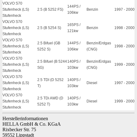
VOLVO S70
144PS /
Stufenheck (LS)
2.5 (B 5252 FS)
Benzin
1997
-
2000
106kw
Stufenheck
VOLVO S70
165PS /
Stufenheck (LS)
2.5 (B 5254 S)
Benzin
1998
-
2000
121kw
Stufenheck
VOLVO S70
2.5 Bifuel (GB
144PS /
Benzin/Erdgas
Stufenheck (LS)
1998
-
2000
5252 S)
106kw
(CNG)
Stufenheck
VOLVO S70
2.5 Bifuel (B 5244
140PS /
Benzin/Erdgas
Stufenheck (LS)
1999
-
2000
SG)
103kw
(CNG)
Stufenheck
VOLVO S70
2.5 TDI (D 5252
140PS /
Stufenheck (LS)
Diesel
1997
-
2000
T)
103kw
Stufenheck
VOLVO S70
2.5 TDi AWD (D
140PS /
Stufenheck (LS)
Diesel
1999
-
2000
5252 T)
103kw
Stufenheck
Herstellerinformationen
HELLA GmbH & Co. KGaA
Rixbecker Str. 75
59552 Lippstadt