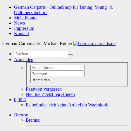
German Carparts - OnlineShop für Tuning, Young- &
Oldtimerzubehör!
Mein Konto
News
Impressum
Kontakt
German-Carparts.de - Michael Rüther
Anmelden
Anmelden
Passwort vergessen
Neu hier? Jetzt registrieren
0,00 €
Es befinden sich keine Artikel im Warenkorb
Bremse
Bremse