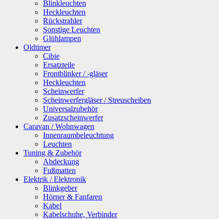
Blinkleuchten
Heckleuchten
Rückstrahler
Sonstige Leuchten
Glühlampen
Oldtimer
Cibie
Ersatzteile
Frontblinker / -gläser
Heckleuchten
Scheinwerfer
Scheinwerfergläser / Streuscheiben
Universalzubehör
Zusatzscheinwerfer
Caravan / Wohnwagen
Innenraumbeleuchtung
Leuchten
Tuning & Zubehör
Abdeckung
Fußmatten
Elektrik / Elektronik
Blinkgeber
Hörner & Fanfaren
Kabel
Kabelschuhe, Verbinder