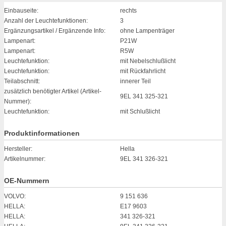
Einbauseite:
rechts
Anzahl der Leuchtefunktionen:
3
Ergänzungsartikel / Ergänzende Info:
ohne Lampenträger
Lampenart:
P21W
Lampenart:
R5W
Leuchtefunktion:
mit Nebelschlußlicht
Leuchtefunktion:
mit Rückfahrlicht
Teilabschnitt:
innerer Teil
zusätzlich benötigter Artikel (Artikel-
9EL 341 325-321
Nummer):
Leuchtefunktion:
mit Schlußlicht
Produktinformationen
Hersteller:
Hella
Artikelnummer:
9EL 341 326-321
OE-Nummern
VOLVO:
9 151 636
HELLA:
E17 9603
HELLA:
341 326-321