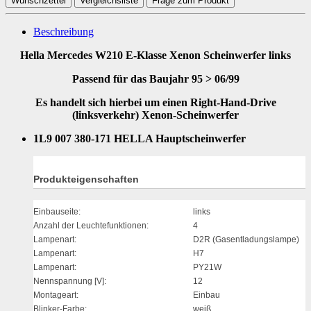
Wunschzettel
Vergleichsliste
Frage zum Produkt
Beschreibung
Hella Mercedes W210 E-Klasse Xenon Scheinwerfer links
Passend für das Baujahr 95 > 06/99
Es handelt sich hierbei um einen Right-Hand-Drive
(linksverkehr) Xenon-Scheinwerfer
1L9 007 380-171 HELLA Hauptscheinwerfer
Produkteigenschaften
Einbauseite:
links
Anzahl der Leuchtefunktionen:
4
Lampenart:
D2R (Gasentladungslampe)
Lampenart:
H7
Lampenart:
PY21W
Nennspannung [V]:
12
Montageart:
Einbau
Blinker-Farbe:
weiß