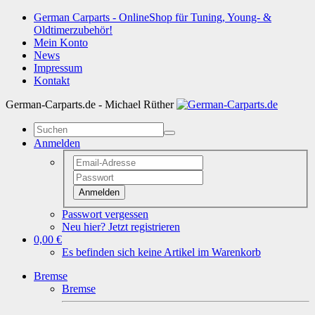
German Carparts - OnlineShop für Tuning, Young- &
Oldtimerzubehör!
Mein Konto
News
Impressum
Kontakt
German-Carparts.de - Michael Rüther
Anmelden
Anmelden
Passwort vergessen
Neu hier? Jetzt registrieren
0,00 €
Es befinden sich keine Artikel im Warenkorb
Bremse
Bremse