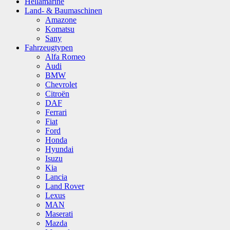
Hellamarine
Land- & Baumaschinen
Amazone
Komatsu
Sany
Fahrzeugtypen
Alfa Romeo
Audi
BMW
Chevrolet
Citroën
DAF
Ferrari
Fiat
Ford
Honda
Hyundai
Isuzu
Kia
Lancia
Land Rover
Lexus
MAN
Maserati
Mazda