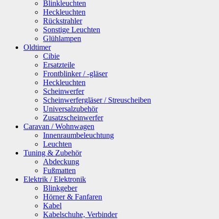
Blinkleuchten
Heckleuchten
Rückstrahler
Sonstige Leuchten
Glühlampen
Oldtimer
Cibie
Ersatzteile
Frontblinker / -gläser
Heckleuchten
Scheinwerfer
Scheinwerfergläser / Streuscheiben
Universalzubehör
Zusatzscheinwerfer
Caravan / Wohnwagen
Innenraumbeleuchtung
Leuchten
Tuning & Zubehör
Abdeckung
Fußmatten
Elektrik / Elektronik
Blinkgeber
Hörner & Fanfaren
Kabel
Kabelschuhe, Verbinder