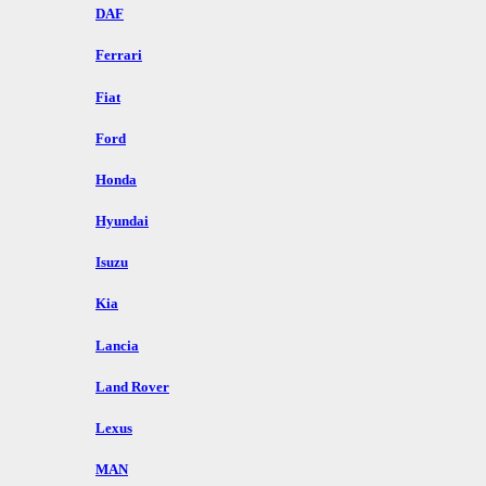
DAF
Ferrari
Fiat
Ford
Honda
Hyundai
Isuzu
Kia
Lancia
Land Rover
Lexus
MAN