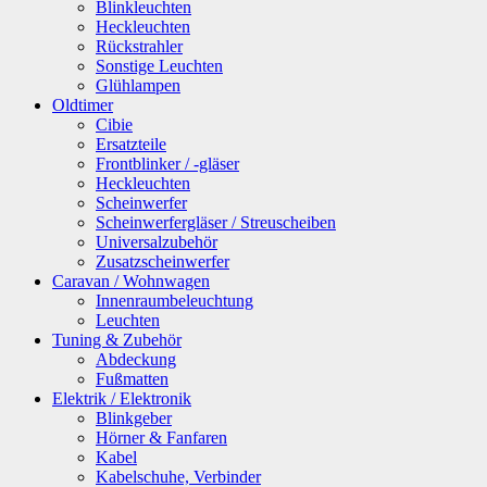
Blinkleuchten
Heckleuchten
Rückstrahler
Sonstige Leuchten
Glühlampen
Oldtimer
Cibie
Ersatzteile
Frontblinker / -gläser
Heckleuchten
Scheinwerfer
Scheinwerfergläser / Streuscheiben
Universalzubehör
Zusatzscheinwerfer
Caravan / Wohnwagen
Innenraumbeleuchtung
Leuchten
Tuning & Zubehör
Abdeckung
Fußmatten
Elektrik / Elektronik
Blinkgeber
Hörner & Fanfaren
Kabel
Kabelschuhe, Verbinder