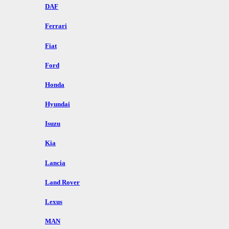
DAF
Ferrari
Fiat
Ford
Honda
Hyundai
Isuzu
Kia
Lancia
Land Rover
Lexus
MAN