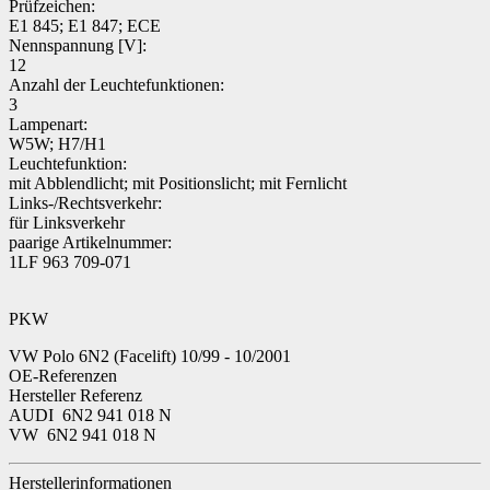
Prüfzeichen:
E1 845; E1 847; ECE
Nennspannung [V]:
12
Anzahl der Leuchtefunktionen:
3
Lampenart:
W5W; H7/H1
Leuchtefunktion:
mit Abblendlicht; mit Positionslicht; mit Fernlicht
Links-/Rechtsverkehr:
für Linksverkehr
paarige Artikelnummer:
1LF 963 709-071
PKW
VW Polo 6N2 (Facelift) 10/99 - 10/2001
OE-Referenzen
Hersteller Referenz
AUDI 6N2 941 018 N
VW 6N2 941 018 N
Herstellerinformationen