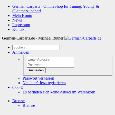
German Carparts - OnlineShop für Tuning, Young- &
Oldtimerzubehör!
Mein Konto
News
Impressum
Kontakt
German-Carparts.de - Michael Rüther
Anmelden
Anmelden
Passwort vergessen
Neu hier? Jetzt registrieren
0,00 €
Es befinden sich keine Artikel im Warenkorb
Bremse
Bremse