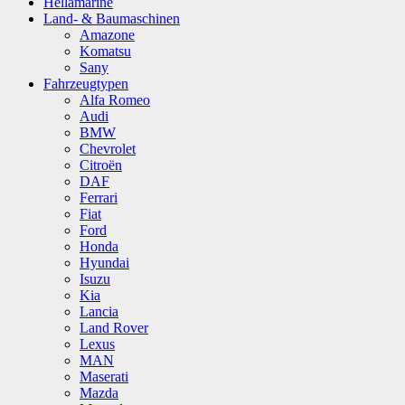
Hellamarine
Land- & Baumaschinen
Amazone
Komatsu
Sany
Fahrzeugtypen
Alfa Romeo
Audi
BMW
Chevrolet
Citroën
DAF
Ferrari
Fiat
Ford
Honda
Hyundai
Isuzu
Kia
Lancia
Land Rover
Lexus
MAN
Maserati
Mazda