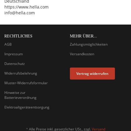
Deutschland
https://www.hella.com
info@hella.com
RECHTLICHES
MEHR ÜBER...
AGB
Zahlungsmöglichkeiten
Impressum
Versandkosten
Datenschutz
Widerrufsbelehrung
Vertrag widerrufen
Muster-Widerrufsformular
Hinweise zur
Batterieverordnung
Elektroaltgeräteentsorgung
*
Alle Preise inkl. gesetzlicher USt., zzgl.
Versand