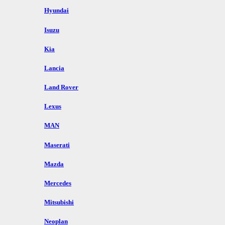
Hyundai
Isuzu
Kia
Lancia
Land Rover
Lexus
MAN
Maserati
Mazda
Mercedes
Mitsubishi
Neoplan