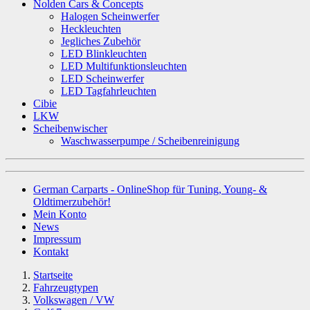
Nolden Cars & Concepts
Halogen Scheinwerfer
Heckleuchten
Jegliches Zubehör
LED Blinkleuchten
LED Multifunktionsleuchten
LED Scheinwerfer
LED Tagfahrleuchten
Cibie
LKW
Scheibenwischer
Waschwasserpumpe / Scheibenreinigung
German Carparts - OnlineShop für Tuning, Young- &
Oldtimerzubehör!
Mein Konto
News
Impressum
Kontakt
Startseite
Fahrzeugtypen
Volkswagen / VW