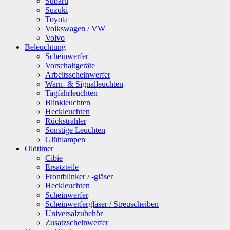
Subaru
Suzuki
Toyota
Volkswagen / VW
Volvo
Beleuchtung
Scheinwerfer
Vorschaltgeräte
Arbeitsscheinwerfer
Warn- & Signalleuchten
Tagfahrleuchten
Blinkleuchten
Heckleuchten
Rückstrahler
Sonstige Leuchten
Glühlampen
Oldtimer
Cibie
Ersatzteile
Frontblinker / -gläser
Heckleuchten
Scheinwerfer
Scheinwerfergläser / Streuscheiben
Universalzubehör
Zusatzscheinwerfer