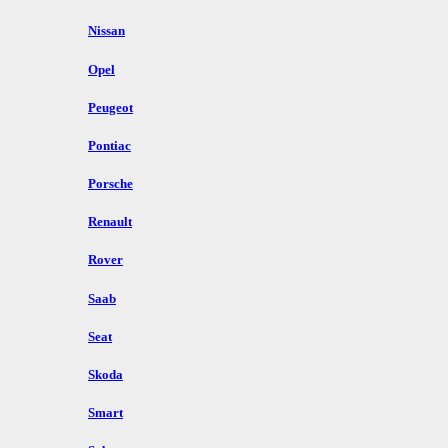
Nissan
Opel
Peugeot
Pontiac
Porsche
Renault
Rover
Saab
Seat
Skoda
Smart