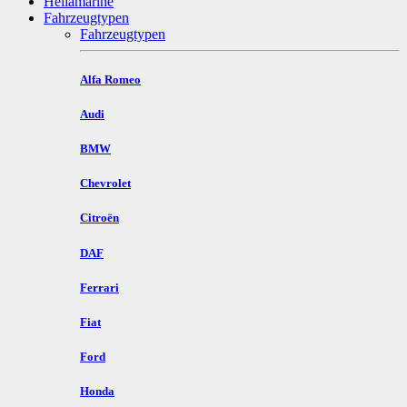
Hellamarine
Fahrzeugtypen
Fahrzeugtypen
Alfa Romeo
Audi
BMW
Chevrolet
Citroën
DAF
Ferrari
Fiat
Ford
Honda