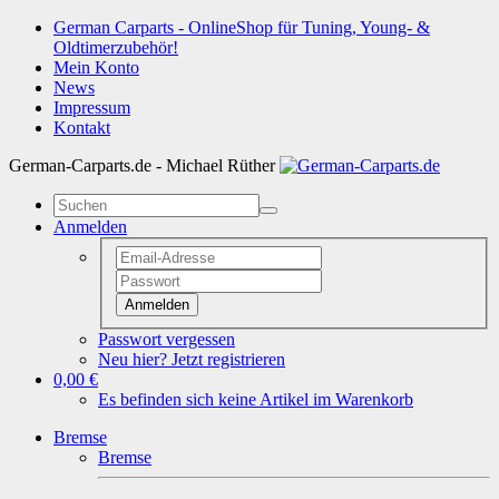
German Carparts - OnlineShop für Tuning, Young- &
Oldtimerzubehör!
Mein Konto
News
Impressum
Kontakt
German-Carparts.de - Michael Rüther
Anmelden
Anmelden
Passwort vergessen
Neu hier? Jetzt registrieren
0,00 €
Es befinden sich keine Artikel im Warenkorb
Bremse
Bremse