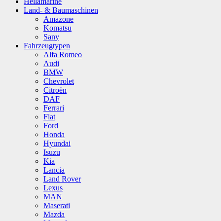
Hellamarine
Land- & Baumaschinen
Amazone
Komatsu
Sany
Fahrzeugtypen
Alfa Romeo
Audi
BMW
Chevrolet
Citroën
DAF
Ferrari
Fiat
Ford
Honda
Hyundai
Isuzu
Kia
Lancia
Land Rover
Lexus
MAN
Maserati
Mazda