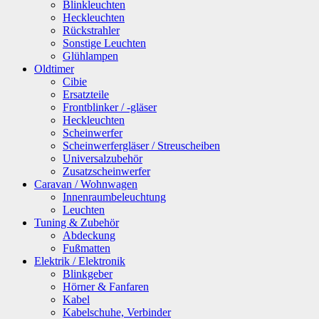
Blinkleuchten
Heckleuchten
Rückstrahler
Sonstige Leuchten
Glühlampen
Oldtimer
Cibie
Ersatzteile
Frontblinker / -gläser
Heckleuchten
Scheinwerfer
Scheinwerfergläser / Streuscheiben
Universalzubehör
Zusatzscheinwerfer
Caravan / Wohnwagen
Innenraumbeleuchtung
Leuchten
Tuning & Zubehör
Abdeckung
Fußmatten
Elektrik / Elektronik
Blinkgeber
Hörner & Fanfaren
Kabel
Kabelschuhe, Verbinder