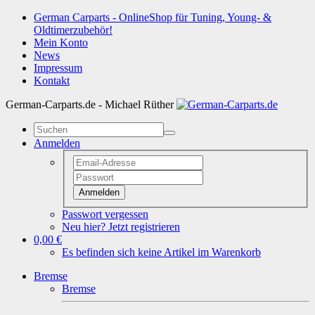
German Carparts - OnlineShop für Tuning, Young- &
Oldtimerzubehör!
Mein Konto
News
Impressum
Kontakt
German-Carparts.de - Michael Rüther
Anmelden
Anmelden
Passwort vergessen
Neu hier? Jetzt registrieren
0,00 €
Es befinden sich keine Artikel im Warenkorb
Bremse
Bremse