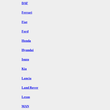
DAF
Ferrari
Fiat
Ford
Honda
Hyundai
Isuzu
Kia
Lancia
Land Rover
Lexus
MAN