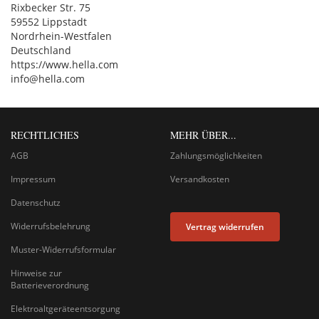
Rixbecker Str. 75
59552 Lippstadt
Nordrhein-Westfalen
Deutschland
https://www.hella.com
info@hella.com
RECHTLICHES
MEHR ÜBER...
AGB
Zahlungsmöglichkeiten
Impressum
Versandkosten
Datenschutz
Widerrufsbelehrung
Vertrag widerrufen
Muster-Widerrufsformular
Hinweise zur
Batterieverordnung
Elektroaltgeräteentsorgung