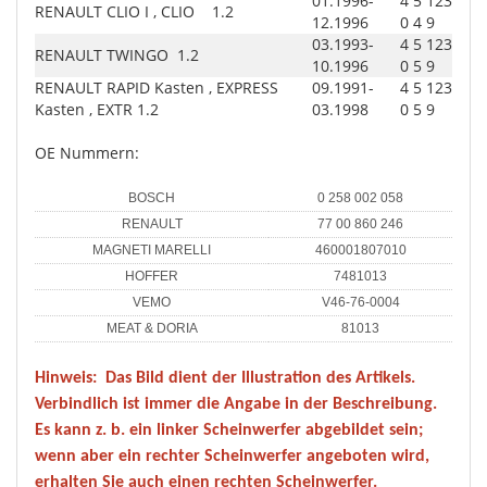
01.1996-
4
5
123
RENAULT CLIO I , CLIO 1.2
12.1996
0
4
9
03.1993-
4
5
123
RENAULT TWINGO 1.2
10.1996
0
5
9
RENAULT RAPID Kasten , EXPRESS
09.1991-
4
5
123
Kasten , EXTR 1.2
03.1998
0
5
9
OE Nummern:
BOSCH
0 258 002 058
RENAULT
77 00 860 246
MAGNETI MARELLI
460001807010
HOFFER
7481013
VEMO
V46-76-0004
MEAT & DORIA
81013
Hinweis:
Das Bild dient der Illustration des Artikels.
Verbindlich ist immer die Angabe in der Beschreibung.
Es kann z. b. ein linker Scheinwerfer abgebildet sein;
wenn aber ein rechter Scheinwerfer angeboten wird,
erhalten Sie auch einen rechten Scheinwerfer.