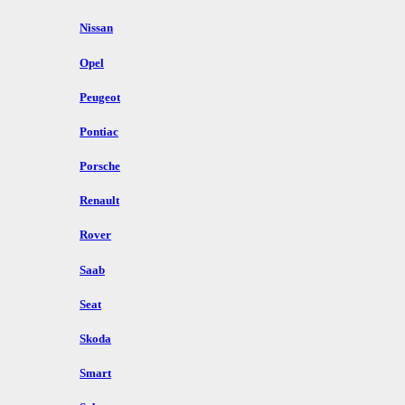
Nissan
Opel
Peugeot
Pontiac
Porsche
Renault
Rover
Saab
Seat
Skoda
Smart