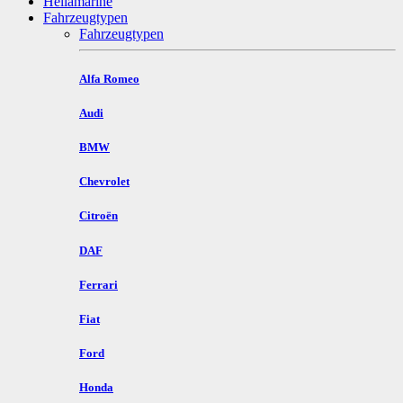
Hellamarine
Fahrzeugtypen
Fahrzeugtypen
Alfa Romeo
Audi
BMW
Chevrolet
Citroën
DAF
Ferrari
Fiat
Ford
Honda