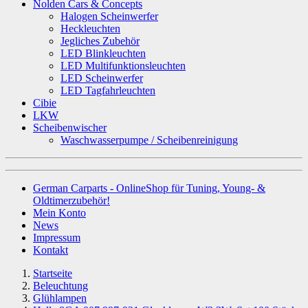
Nolden Cars & Concepts
Halogen Scheinwerfer
Heckleuchten
Jegliches Zubehör
LED Blinkleuchten
LED Multifunktionsleuchten
LED Scheinwerfer
LED Tagfahrleuchten
Cibie
LKW
Scheibenwischer
Waschwasserpumpe / Scheibenreinigung
German Carparts - OnlineShop für Tuning, Young- &
Oldtimerzubehör!
Mein Konto
News
Impressum
Kontakt
Startseite
Beleuchtung
Glühlampen