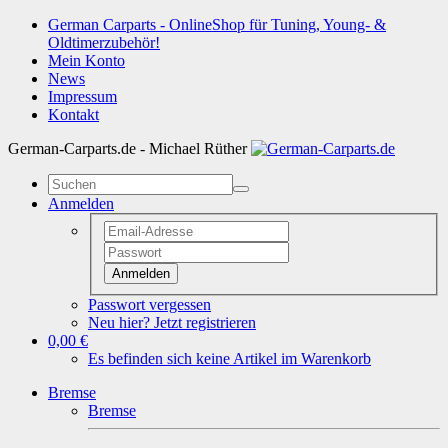
German Carparts - OnlineShop für Tuning, Young- &
Oldtimerzubehör!
Mein Konto
News
Impressum
Kontakt
German-Carparts.de - Michael Rüther
Anmelden
Anmelden
Passwort vergessen
Neu hier? Jetzt registrieren
0,00 €
Es befinden sich keine Artikel im Warenkorb
Bremse
Bremse