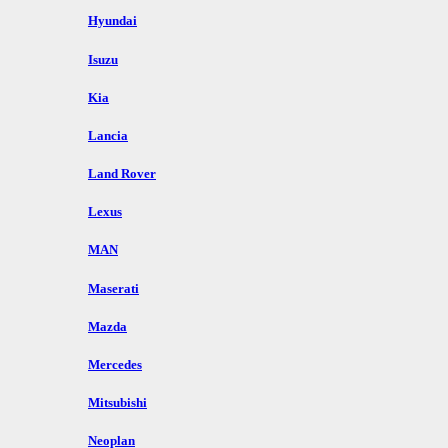
Hyundai
Isuzu
Kia
Lancia
Land Rover
Lexus
MAN
Maserati
Mazda
Mercedes
Mitsubishi
Neoplan