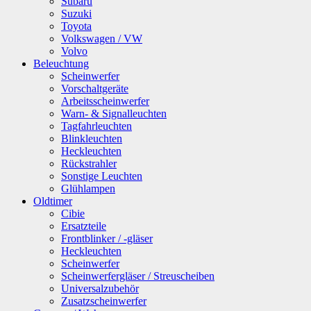
Subaru
Suzuki
Toyota
Volkswagen / VW
Volvo
Beleuchtung
Scheinwerfer
Vorschaltgeräte
Arbeitsscheinwerfer
Warn- & Signalleuchten
Tagfahrleuchten
Blinkleuchten
Heckleuchten
Rückstrahler
Sonstige Leuchten
Glühlampen
Oldtimer
Cibie
Ersatzteile
Frontblinker / -gläser
Heckleuchten
Scheinwerfer
Scheinwerfergläser / Streuscheiben
Universalzubehör
Zusatzscheinwerfer