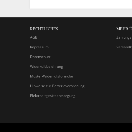
RECHTLICHES
MEHR Ü
AGB
Zahlungs
Impressum
Versandk
Datenschutz
Widerrufsbelehrung
Muster-Widerrufsformular
Hinweise zur Batterieverordnung
Elektroaltgeräteentsorgung