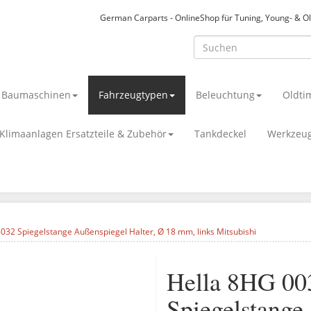
German Carparts - OnlineShop für Tuning, Young- & O
& Baumaschinen
Fahrzeugtypen
Beleuchtung
Oldti
Klimaanlagen Ersatzteile & Zubehör
Tankdeckel
Werkzeu
032 Spiegelstange Außenspiegel Halter, Ø 18 mm, links Mitsubishi
Hella 8HG 00
Spiegelstange