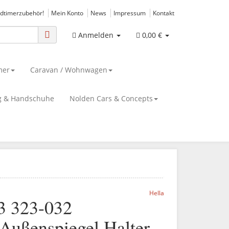
ldtimerzubehör!
Mein Konto
News
Impressum
Kontakt
Anmelden
0,00 €
mer
Caravan / Wohnwagen
g & Handschuhe
Nolden Cars & Concepts
Hella
3 323-032
 Außenspiegel Halter,