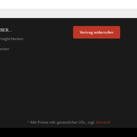
BER...
Vertrag widerrufen
möglichkeiten
osten
*
Alle Preise inkl. gesetzlicher USt., zzgl.
Versand