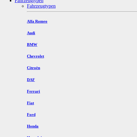
Fahrzeugtypen
Fahrzeugtypen
Alfa Romeo
Audi
BMW
Chevrolet
Citroën
DAF
Ferrari
Fiat
Ford
Honda