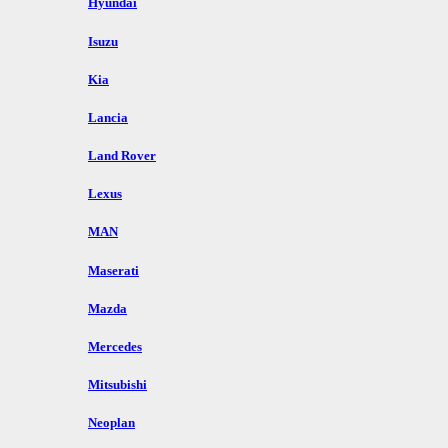
Hyundai
Isuzu
Kia
Lancia
Land Rover
Lexus
MAN
Maserati
Mazda
Mercedes
Mitsubishi
Neoplan