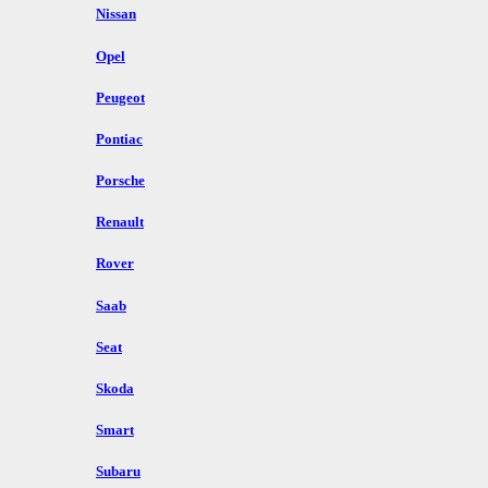
Nissan
Opel
Peugeot
Pontiac
Porsche
Renault
Rover
Saab
Seat
Skoda
Smart
Subaru