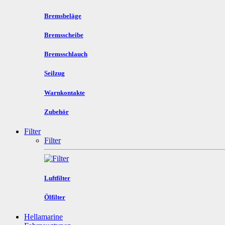
Bremsbeläge
Bremsscheibe
Bremsschlauch
Seilzug
Warnkontakte
Zubehör
Filter
Filter
Luftfilter
Ölfilter
Hellamarine