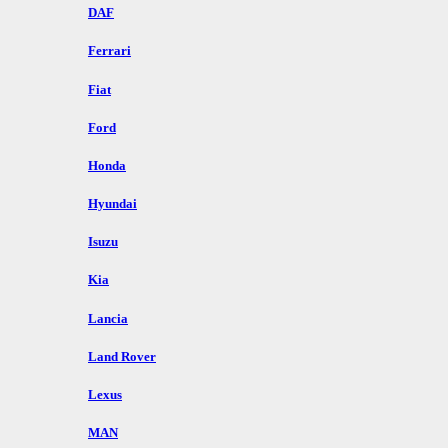
DAF
Ferrari
Fiat
Ford
Honda
Hyundai
Isuzu
Kia
Lancia
Land Rover
Lexus
MAN