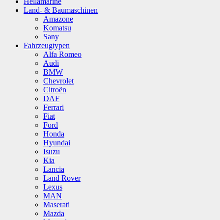
Hellamarine
Land- & Baumaschinen
Amazone
Komatsu
Sany
Fahrzeugtypen
Alfa Romeo
Audi
BMW
Chevrolet
Citroën
DAF
Ferrari
Fiat
Ford
Honda
Hyundai
Isuzu
Kia
Lancia
Land Rover
Lexus
MAN
Maserati
Mazda