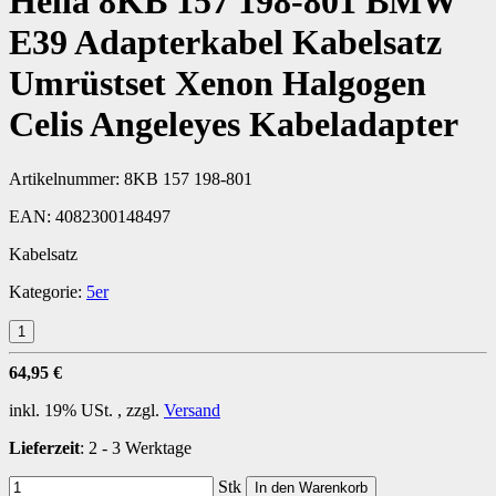
Hella 8KB 157 198-801 BMW
E39 Adapterkabel Kabelsatz
Umrüstset Xenon Halgogen
Celis Angeleyes Kabeladapter
Artikelnummer:
8KB 157 198-801
EAN:
4082300148497
Kabelsatz
Kategorie:
5er
64,95 €
inkl. 19% USt. , zzgl.
Versand
Lieferzeit
:
2 - 3 Werktage
Stk
In den Warenkorb