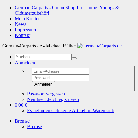
German Carparts - OnlineShop für Tuning, Young- &
Oldtimerzubehör!
Mein Konto
News
Impressum
Kontakt
German-Carparts.de - Michael Rüther
Anmelden
Anmelden
Passwort vergessen
Neu hier? Jetzt registrieren
0,00 €
Es befinden sich keine Artikel im Warenkorb
Bremse
Bremse