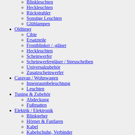
Blinkleuchten
Heckleuchten
Rückstrahler
Sonstige Leuchten
Glühlampen
Oldtimer
Cibie
Ersatzteile
Frontblinker / -gläser
Heckleuchten
Scheinwerfer
Scheinwerfergläser / Streuscheiben
Universalzubehör
Zusatzscheinwerfer
Caravan / Wohnwagen
Innenraumbeleuchtung
Leuchten
Tuning & Zubehör
Abdeckung
Fußmatten
Elektrik / Elektronik
Blinkgeber
Hörner & Fanfaren
Kabel
Kabelschuhe, Verbinder