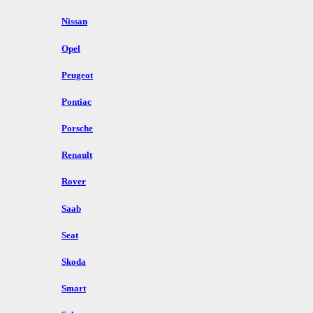
Nissan
Opel
Peugeot
Pontiac
Porsche
Renault
Rover
Saab
Seat
Skoda
Smart