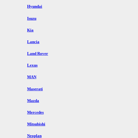
Hyundai
Isuzu
Kia
Lancia
Land Rover
Lexus
MAN
Maserati
Mazda
Mercedes
Mitsubishi
Neoplan