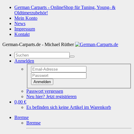
German Carparts - OnlineShop für Tuning, Young- &
Oldtimerzubehör!
Mein Konto
News
Impressum
Kontakt
German-Carparts.de - Michael Rüther
Anmelden
Anmelden
Passwort vergessen
Neu hier? Jetzt registrieren
0,00 €
Es befinden sich keine Artikel im Warenkorb
Bremse
Bremse