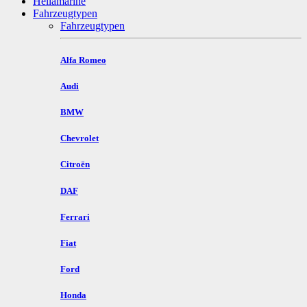
Hellamarine
Fahrzeugtypen
Fahrzeugtypen
Alfa Romeo
Audi
BMW
Chevrolet
Citroën
DAF
Ferrari
Fiat
Ford
Honda