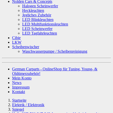
Nolden Cars & Concepts
Halogen Scheinwerfer
Heckleuchten
Jegliches Zubehör
LED Blinkleuchten
LED Multifunktionsleuchten
LED Scheinwerfer
LED Tagfahrleuchten
Cibie
LKW
Scheibenwischer
Waschwasserpumpe / Scheibenreinigung
German Carparts - OnlineShop für Tuning, Young- &
Oldtimerzubehör!
Mein Konto
News
Impressum
Kontakt
Startseite
Elektrik / Elektronik
Spiegel