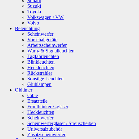
Subaru
Suzuki
Toyota
Volkswagen / VW
Volvo
Beleuchtung
Scheinwerfer
Vorschaltgeräte
Arbeitsscheinwerfer
Warn- & Signalleuchten
Tagfahrleuchten
Blinkleuchten
Heckleuchten
Rückstrahler
Sonstige Leuchten
Glühlampen
Oldtimer
Cibie
Ersatzteile
Frontblinker / -gläser
Heckleuchten
Scheinwerfer
Scheinwerfergläser / Streuscheiben
Universalzubehör
Zusatzscheinwerfer