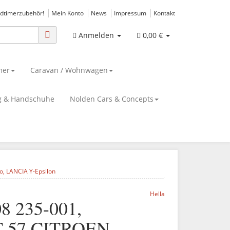
ldtimerzubehör!
Mein Konto
News
Impressum
Kontakt
Anmelden
0,00 €
mer
Caravan / Wohnwagen
g & Handschuhe
Nolden Cars & Concepts
o, LANCIA Y-Epsilon
Hella
8 235-001,
PT 57 CITROEN