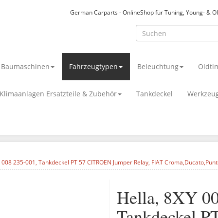
German Carparts - OnlineShop für Tuning, Young- & O
& Baumaschinen
Fahrzeugtypen
Beleuchtung
Oldti
Klimaanlagen Ersatzteile & Zubehör
Tankdeckel
Werkzeu
Y 008 235-001, Tankdeckel PT 57 CITROEN Jumper Relay, FIAT Croma,Ducato,Punt
Hella, 8XY 00
Tankdeckel 