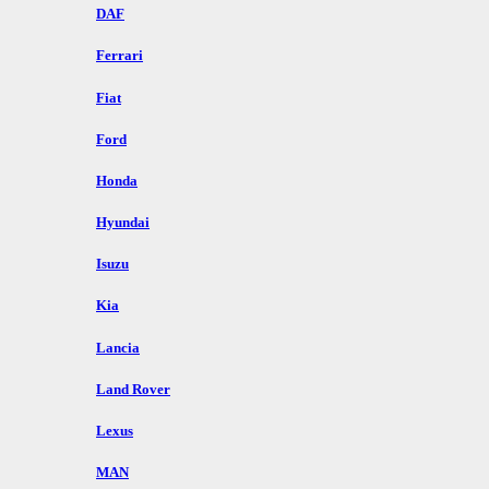
DAF
Ferrari
Fiat
Ford
Honda
Hyundai
Isuzu
Kia
Lancia
Land Rover
Lexus
MAN