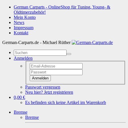
German Carparts - OnlineShop für Tuning, Young- &
Oldtimerzubehör!
Mein Konto
News
Impressum
Kontakt
German-Carparts.de - Michael Rüther
Anmelden
Anmelden
Passwort vergessen
Neu hier? Jetzt registrieren
0,00 €
Es befinden sich keine Artikel im Warenkorb
Bremse
Bremse