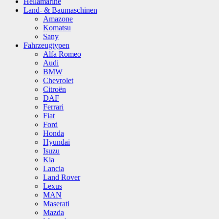
Hellamarine
Land- & Baumaschinen
Amazone
Komatsu
Sany
Fahrzeugtypen
Alfa Romeo
Audi
BMW
Chevrolet
Citroën
DAF
Ferrari
Fiat
Ford
Honda
Hyundai
Isuzu
Kia
Lancia
Land Rover
Lexus
MAN
Maserati
Mazda