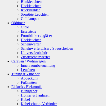
Blinkleuchten
Heckleuchten
Rückstrahler
Sonstige Leuchten
Glühlampen
Oldtimer
Cibie
Ersatzteile
Frontblinker / -gläser
Heckleuchten
Scheinwerfer
Scheinwerfergläser / Streuscheiben
Universalzubehör
Zusatzscheinwerfer
Caravan / Wohnwagen
Innenraumbeleuchtung
Leuchten
Tuning & Zubehör
Abdeckung
Fußmatten
Elektrik / Elektronik
Blinkgeber
Hörner & Fanfaren
Kabel
Kabelschuhe, Verbinder