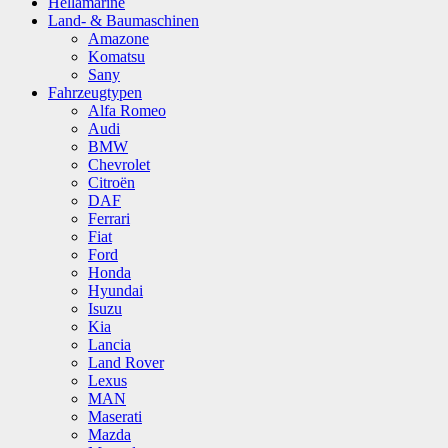
Hellamarine
Land- & Baumaschinen
Amazone
Komatsu
Sany
Fahrzeugtypen
Alfa Romeo
Audi
BMW
Chevrolet
Citroën
DAF
Ferrari
Fiat
Ford
Honda
Hyundai
Isuzu
Kia
Lancia
Land Rover
Lexus
MAN
Maserati
Mazda