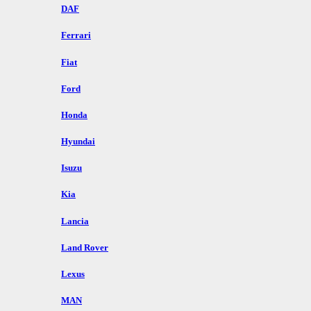
DAF
Ferrari
Fiat
Ford
Honda
Hyundai
Isuzu
Kia
Lancia
Land Rover
Lexus
MAN