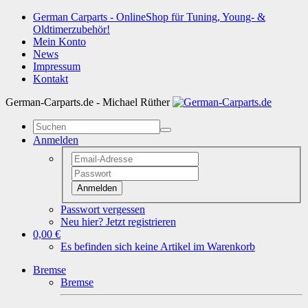
German Carparts - OnlineShop für Tuning, Young- &
Oldtimerzubehör!
Mein Konto
News
Impressum
Kontakt
German-Carparts.de - Michael Rüther
Anmelden
Anmelden
Passwort vergessen
Neu hier? Jetzt registrieren
0,00 €
Es befinden sich keine Artikel im Warenkorb
Bremse
Bremse