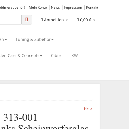
ldtimerzubehör!
Mein Konto
News
Impressum
Kontakt
Anmelden
0,00 €
en
Tuning & Zubehör
den Cars & Concepts
Cibie
LKW
Hella
7 313-001
inks Scheinwerferglas