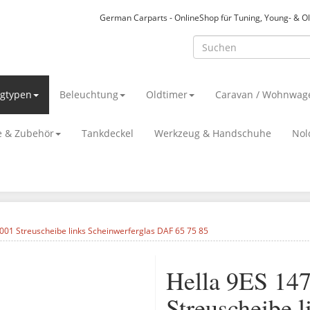
German Carparts - OnlineShop für Tuning, Young- & O
gtypen
Beleuchtung
Oldtimer
Caravan / Wohnwag
le & Zubehör
Tankdeckel
Werkzeug & Handschuhe
Nol
001 Streuscheibe links Scheinwerferglas DAF 65 75 85
Hella 9ES 14
Streuscheibe l