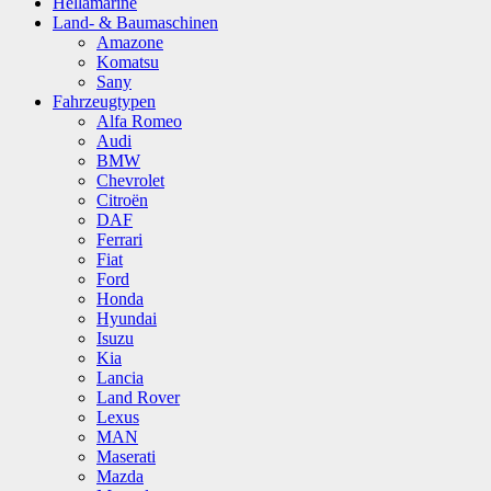
Hellamarine
Land- & Baumaschinen
Amazone
Komatsu
Sany
Fahrzeugtypen
Alfa Romeo
Audi
BMW
Chevrolet
Citroën
DAF
Ferrari
Fiat
Ford
Honda
Hyundai
Isuzu
Kia
Lancia
Land Rover
Lexus
MAN
Maserati
Mazda