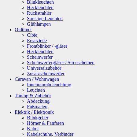
Blinkleuchten
Heckleuchten
Rückstrahler
Sonstige Leuchten
Glühlampen
Oldtimer
Cibie
Ersatzteile
Frontblinker / -gläser
Heckleuchten
Scheinwerfer
Scheinwerfergläser / Streuscheiben
Universalzubehör
Zusatzscheinwerfer
Caravan / Wohnwagen
Innenraumbeleuchtung
Leuchten
Tuning & Zubehör
Abdeckung
Fußmatten
Elektrik / Elektronik
Blinkgeber
Hörner & Fanfaren
Kabel
Kabelschuhe, Verbinder