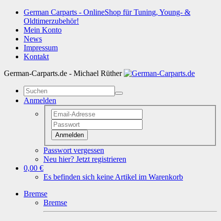
German Carparts - OnlineShop für Tuning, Young- &
Oldtimerzubehör!
Mein Konto
News
Impressum
Kontakt
German-Carparts.de - Michael Rüther
Anmelden
Anmelden
Passwort vergessen
Neu hier? Jetzt registrieren
0,00 €
Es befinden sich keine Artikel im Warenkorb
Bremse
Bremse