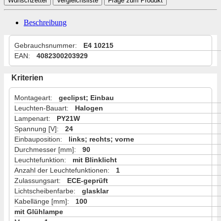
Wunschzettel
Vergleichsliste
Frage zum Produkt
Beschreibung
Gebrauchsnummer
:
E4 10215
EAN
:
4082300203929
Kriterien
Montageart
:
geclipst; Einbau
Leuchten-Bauart
:
Halogen
Lampenart
:
PY21W
Spannung [V]
:
24
Einbauposition
:
links; rechts; vorne
Durchmesser [mm]
:
90
Leuchtefunktion
:
mit Blinklicht
Anzahl der Leuchtefunktionen
:
1
Zulassungsart
:
ECE-geprüft
Lichtscheibenfarbe
:
glasklar
Kabellänge [mm]
:
100
mit Glühlampe