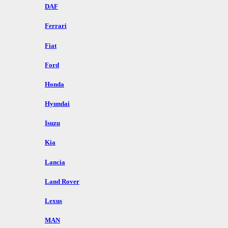
DAF
Ferrari
Fiat
Ford
Honda
Hyundai
Isuzu
Kia
Lancia
Land Rover
Lexus
MAN