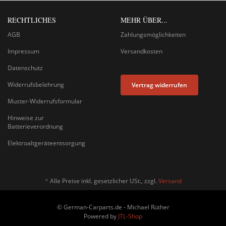
RECHTLICHES
MEHR ÜBER...
AGB
Zahlungsmöglichkeiten
Impressum
Versandkosten
Datenschutz
Widerrufsbelehrung
Vertrag widerrufen
Muster-Widerrufsformular
Hinweise zur
Batterieverordnung
Elektroaltgeräteentsorgung
*
Alle Preise inkl. gesetzlicher USt., zzgl.
Versand
© German-Carparts.de - Michael Rüther
Powered by
JTL-Shop