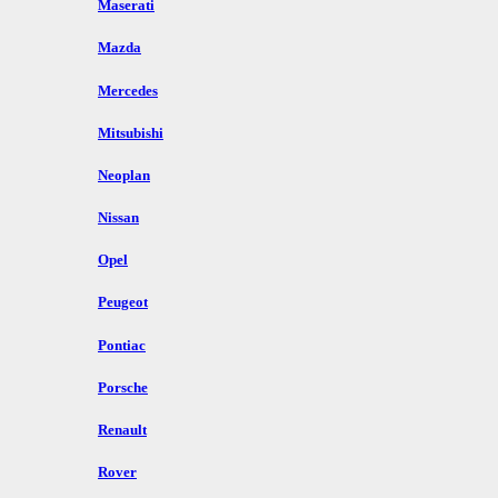
Maserati
Mazda
Mercedes
Mitsubishi
Neoplan
Nissan
Opel
Peugeot
Pontiac
Porsche
Renault
Rover