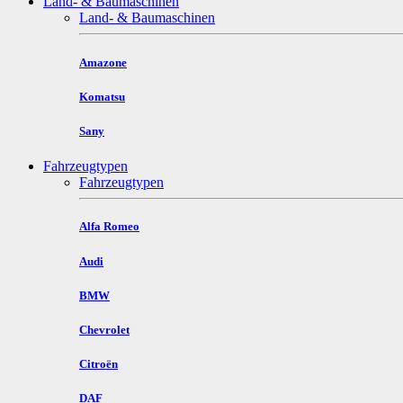
Land- & Baumaschinen
Land- & Baumaschinen
Amazone
Komatsu
Sany
Fahrzeugtypen
Fahrzeugtypen
Alfa Romeo
Audi
BMW
Chevrolet
Citroën
DAF