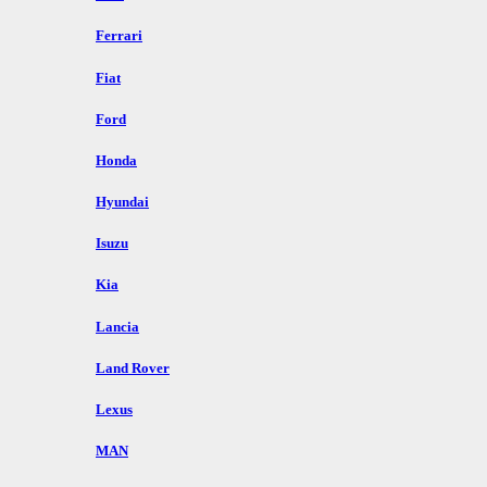
Ferrari
Fiat
Ford
Honda
Hyundai
Isuzu
Kia
Lancia
Land Rover
Lexus
MAN