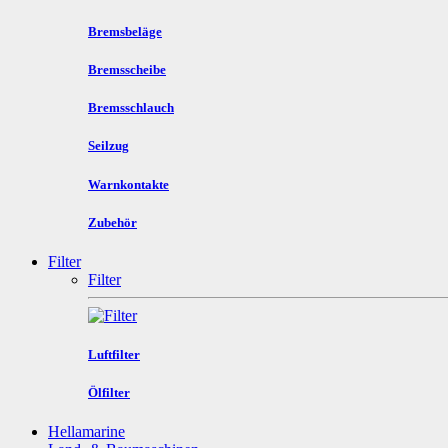
Bremsbeläge
Bremsscheibe
Bremsschlauch
Seilzug
Warnkontakte
Zubehör
Filter
Filter
Luftfilter
Ölfilter
Hellamarine