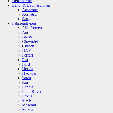
Hellamarine
Land- & Baumaschinen
Amazone
Komatsu
Sany
Fahrzeugtypen
Alfa Romeo
Audi
BMW
Chevrolet
Citroën
DAF
Ferrari
Fiat
Ford
Honda
Hyundai
Isuzu
Kia
Lancia
Land Rover
Lexus
MAN
Maserati
Mazda