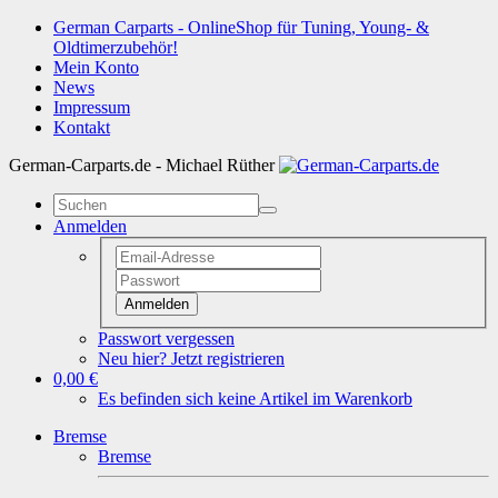
German Carparts - OnlineShop für Tuning, Young- &
Oldtimerzubehör!
Mein Konto
News
Impressum
Kontakt
German-Carparts.de - Michael Rüther
Anmelden
Anmelden
Passwort vergessen
Neu hier? Jetzt registrieren
0,00 €
Es befinden sich keine Artikel im Warenkorb
Bremse
Bremse