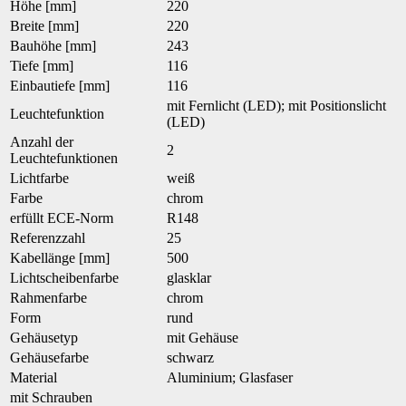
Höhe [mm]
220
Breite [mm]
220
Bauhöhe [mm]
243
Tiefe [mm]
116
Einbautiefe [mm]
116
mit Fernlicht (LED); mit Positionslicht
Leuchtefunktion
(LED)
Anzahl der
2
Leuchtefunktionen
Lichtfarbe
weiß
Farbe
chrom
erfüllt ECE-Norm
R148
Referenzzahl
25
Kabellänge [mm]
500
Lichtscheibenfarbe
glasklar
Rahmenfarbe
chrom
Form
rund
Gehäusetyp
mit Gehäuse
Gehäusefarbe
schwarz
Material
Aluminium; Glasfaser
mit Schrauben