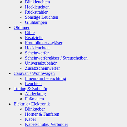
Blinkleuchten
Heckleuchten
Rückstrahler
Sonstige Leuchten
Glühlampen
Oldtimer
Cibie
Ersatzteile
Frontblinker / -gläser
Heckleuchten
Scheinwerfer
Scheinwerfergläser / Streuscheiben
Universalzubehör
Zusatzscheinwerfer
Caravan / Wohnwagen
Innenraumbeleuchtung
Leuchten
Tuning & Zubehör
Abdeckung
Fußmatten
Elektrik / Elektronik
Blinkgeber
Hörner & Fanfaren
Kabel
Kabelschuhe, Verbinder