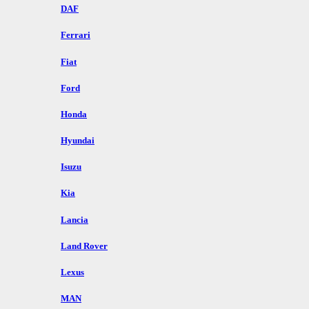
DAF
Ferrari
Fiat
Ford
Honda
Hyundai
Isuzu
Kia
Lancia
Land Rover
Lexus
MAN