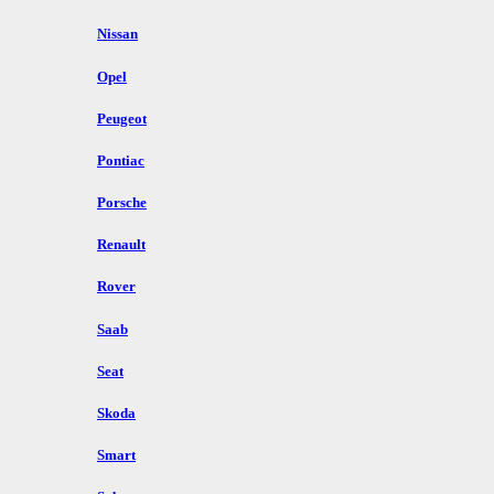
Nissan
Opel
Peugeot
Pontiac
Porsche
Renault
Rover
Saab
Seat
Skoda
Smart