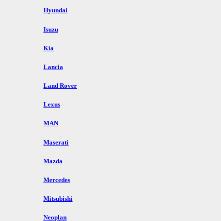
Hyundai
Isuzu
Kia
Lancia
Land Rover
Lexus
MAN
Maserati
Mazda
Mercedes
Mitsubishi
Neoplan