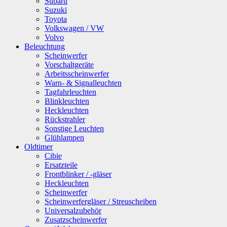
Subaru
Suzuki
Toyota
Volkswagen / VW
Volvo
Beleuchtung
Scheinwerfer
Vorschaltgeräte
Arbeitsscheinwerfer
Warn- & Signalleuchten
Tagfahrleuchten
Blinkleuchten
Heckleuchten
Rückstrahler
Sonstige Leuchten
Glühlampen
Oldtimer
Cibie
Ersatzteile
Frontblinker / -gläser
Heckleuchten
Scheinwerfer
Scheinwerfergläser / Streuscheiben
Universalzubehör
Zusatzscheinwerfer