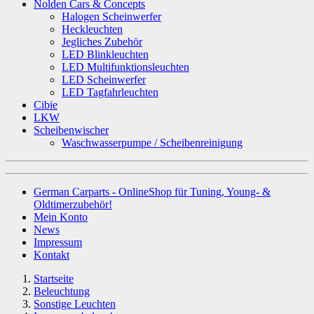
Nolden Cars & Concepts
Halogen Scheinwerfer
Heckleuchten
Jegliches Zubehör
LED Blinkleuchten
LED Multifunktionsleuchten
LED Scheinwerfer
LED Tagfahrleuchten
Cibie
LKW
Scheibenwischer
Waschwasserpumpe / Scheibenreinigung
German Carparts - OnlineShop für Tuning, Young- &
Oldtimerzubehör!
Mein Konto
News
Impressum
Kontakt
Startseite
Beleuchtung
Sonstige Leuchten