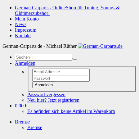
German Carparts - OnlineShop für Tuning, Young- &
Oldtimerzubehör!
Mein Konto
News
Impressum
Kontakt
German-Carparts.de - Michael Rüther
Anmelden
Anmelden
Passwort vergessen
Neu hier? Jetzt registrieren
0,00 €
Es befinden sich keine Artikel im Warenkorb
Bremse
Bremse