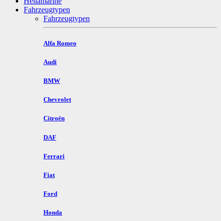
Hellamarine
Fahrzeugtypen
Fahrzeugtypen
Alfa Romeo
Audi
BMW
Chevrolet
Citroën
DAF
Ferrari
Fiat
Ford
Honda