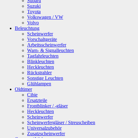
Subaru
Suzuki
Toyota
Volkswagen / VW
Volvo
Beleuchtung
Scheinwerfer
Vorschaltgeräte
Arbeitsscheinwerfer
Warn- & Signalleuchten
Tagfahrleuchten
Blinkleuchten
Heckleuchten
Rückstrahler
Sonstige Leuchten
Glühlampen
Oldtimer
Cibie
Ersatzteile
Frontblinker / -gläser
Heckleuchten
Scheinwerfer
Scheinwerfergläser / Streuscheiben
Universalzubehör
Zusatzscheinwerfer