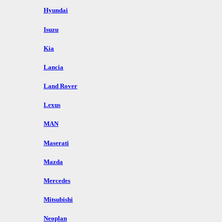
Hyundai
Isuzu
Kia
Lancia
Land Rover
Lexus
MAN
Maserati
Mazda
Mercedes
Mitsubishi
Neoplan