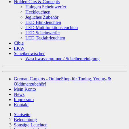
Nolden Cars & Concepts
Halogen Scheinwerfer
Heckleuchten
Jegliches Zubehör
LED Blinkleuchten
LED Multifunktionsleuchten
LED Scheinwerfer
LED Tagfahrleuchten
Cibie
LKW
Scheibenwischer
Waschwasserpumpe / Scheibenreinigung
German Carparts - OnlineShop für Tuning, Young- &
Oldtimerzubehör!
Mein Konto
News
Impressum
Kontakt
Startseite
Beleuchtung
Sonstige Leuchten