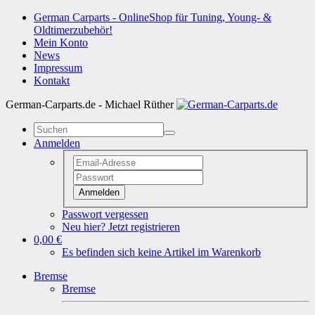
German Carparts - OnlineShop für Tuning, Young- &
Oldtimerzubehör!
Mein Konto
News
Impressum
Kontakt
German-Carparts.de - Michael Rüther
Anmelden
Anmelden
Passwort vergessen
Neu hier? Jetzt registrieren
0,00 €
Es befinden sich keine Artikel im Warenkorb
Bremse
Bremse