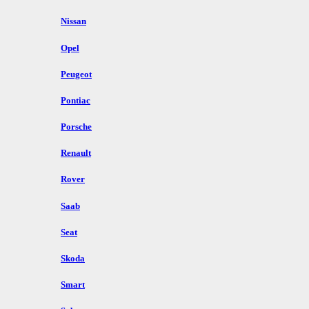
Nissan
Opel
Peugeot
Pontiac
Porsche
Renault
Rover
Saab
Seat
Skoda
Smart