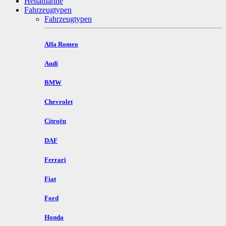
Hellamarine
Fahrzeugtypen
Fahrzeugtypen
Alfa Romeo
Audi
BMW
Chevrolet
Citroën
DAF
Ferrari
Fiat
Ford
Honda