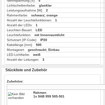
Nennspannung [V]
:
5
Lichtscheibenfarbe
:
glasklar
Leistungsaufnahme [W]
:
2
Rahmenfarbe
:
schwarz; orange
Anzahl der Leuchtefunktionen
:
1
Anzahl der LEDs
:
1
Leuchten-Bauart
:
LED
Leuchtefunktion
:
mit Innenraumlicht
Schutzart (IP-Code)
:
IP20
Kabellänge [mm]
:
500
Montageart
:
geschraubt; Einbau
LED-Lichtfarbe
:
weiß
Anzahl der Leitungen
:
3
Stückliste und Zubehör
Zubehöre:
Rahmen
1x 9AB 959 505-501