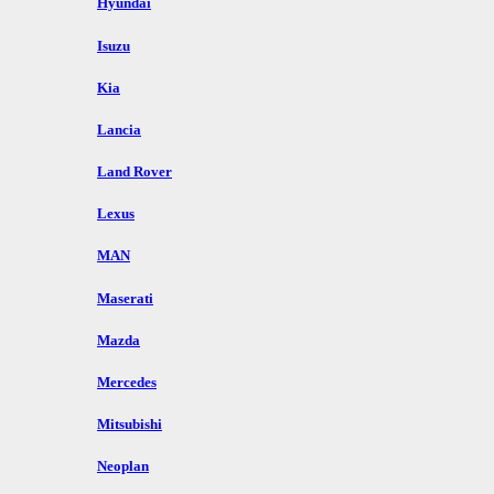
Hyundai
Isuzu
Kia
Lancia
Land Rover
Lexus
MAN
Maserati
Mazda
Mercedes
Mitsubishi
Neoplan