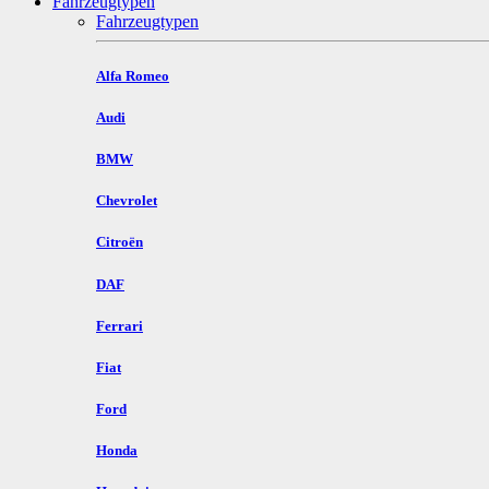
Fahrzeugtypen
Fahrzeugtypen
Alfa Romeo
Audi
BMW
Chevrolet
Citroën
DAF
Ferrari
Fiat
Ford
Honda