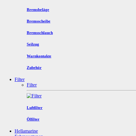
Bremsbeläge
Bremsscheibe
Bremsschlauch
Seilzug
Warnkontakte
Zubehör
Filter
Filter
Luftfilter
Ölfilter
Hellamarine