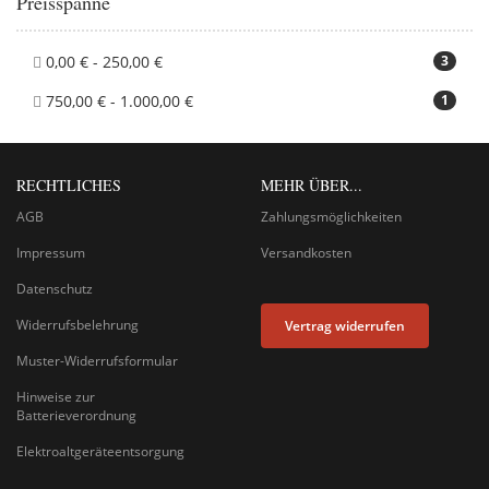
Preisspanne
0,00 € - 250,00 €
3
750,00 € - 1.000,00 €
1
RECHTLICHES
MEHR ÜBER...
AGB
Zahlungsmöglichkeiten
Impressum
Versandkosten
Datenschutz
Widerrufsbelehrung
Vertrag widerrufen
Muster-Widerrufsformular
Hinweise zur
Batterieverordnung
Elektroaltgeräteentsorgung