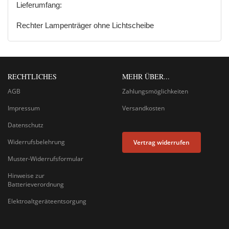
Lieferumfang:
Rechter Lampenträger ohne Lichtscheibe
RECHTLICHES
MEHR ÜBER...
AGB
Zahlungsmöglichkeiten
Impressum
Versandkosten
Datenschutz
Widerrufsbelehrung
Vertrag widerrufen
Muster-Widerrufsformular
Hinweise zur
Batterieverordnung
Elektroaltgeräteentsorgung