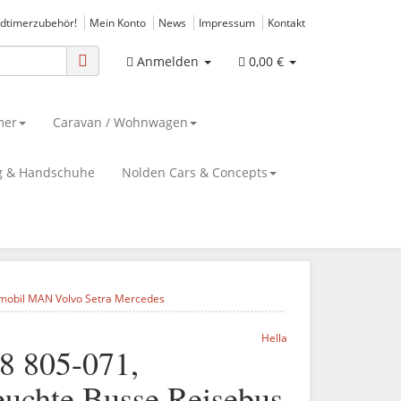
ldtimerzubehör!
Mein Konto
News
Impressum
Kontakt
Anmelden
0,00 €
mer
Caravan / Wohnwagen
g & Handschuhe
Nolden Cars & Concepts
nmobil MAN Volvo Setra Mercedes
Hella
8 805-071,
euchte Busse Reisebus