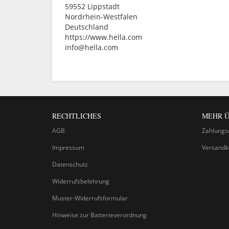
59552 Lippstadt
Nordrhein-Westfalen
Deutschland
https://www.hella.com
info@hella.com
RECHTLICHES
MEHR Ü
AGB
Zahlungs
Impressum
Versandk
Datenschutz
Widerrufsbelehrung
Muster-Widerrufsformular
Hinweise zur Batterieverordnung