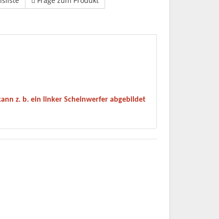
hsliste
Frage zum Produkt
kann z. b. ein linker Scheinwerfer abgebildet