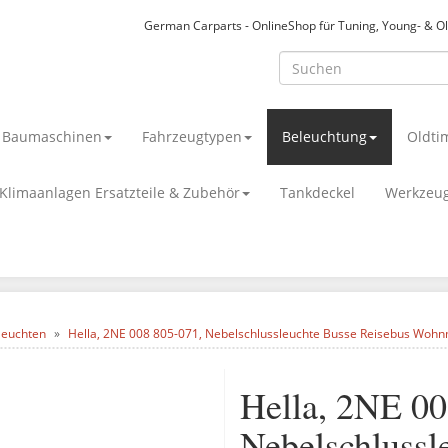
German Carparts - OnlineShop für Tuning, Young- & O
& Baumaschinen
Fahrzeugtypen
Beleuchtung
Oldti
Klimaanlagen Ersatzteile & Zubehör
Tankdeckel
Werkzeu
leuchten
Hella, 2NE 008 805-071, Nebelschlussleuchte Busse Reisebus Woh
Hella, 2NE 00
Nebelschlussl